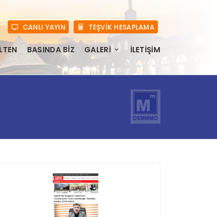
CANLI YAYIN
TEŞVİK HESAPLAMA
LTEN
BASINDA BIZ
GALERI
İLETIŞIM