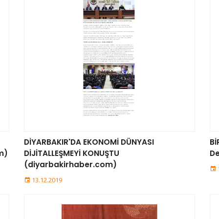
DİYARBAKIR'DA EKONOMİ DÜNYASI
Bİ
m)
DİJİTALLEŞMEYİ KONUŞTU
De
(diyarbakirhaber.com)
13.12.2019