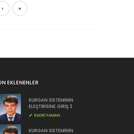
›
»
ON EKLENENLER
KURGAN SİSTEMİNİN
ELEŞTİRİSİNE GİRİŞ 3
KADRİ YAMAN
KURGAN SİSTEMİNİN