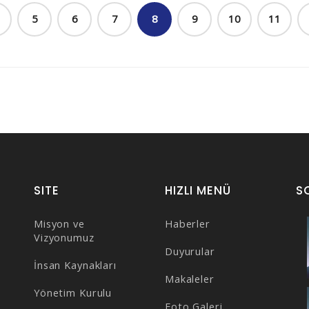
5
6
7
8
9
10
11
SITE
HIZLI MENÜ
S
Misyon ve
Haberler
Vizyonumuz
Duyurular
İnsan Kaynakları
Makaleler
Yönetim Kurulu
Foto Galeri