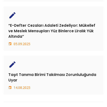
create
“E-Defter Cezaları Adaleti Zedeliyor: Mükellef
ve Meslek Mensupları Yüz Binlerce Liralık Yük
Altında”
05.09.2025
create
Taşıt Tanıma Birimi Takılması Zorunluluğunda
Uyar
14.08.2025