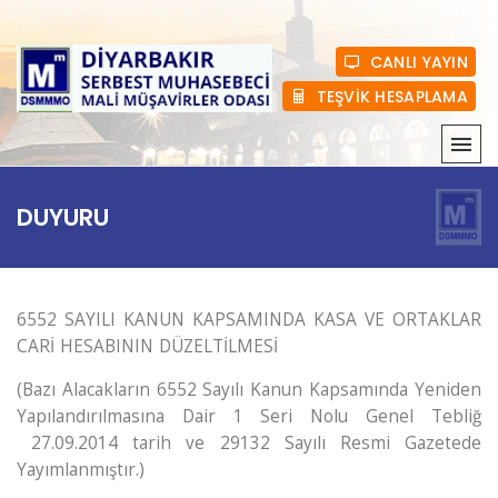
CANLI YAYIN
TEŞVİK HESAPLAMA
KURUMSAL
DUYURU
MEVZUAT
HABERLER
6552 SAYILI KANUN KAPSAMINDA KASA VE ORTAKLAR
CARİ HESABININ DÜZELTİLMESİ
ÜYELIK
(Bazı Alacakların 6552 Sayılı Kanun Kapsamında Yeniden
E-BÜLTEN
Yapılandırılmasına Dair 1 Seri Nolu Genel Tebliğ
27.09.2014 tarih ve 29132 Sayılı Resmi Gazetede
BASINDA BIZ
Yayımlanmıştır.)