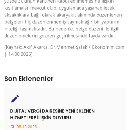
yüzde 30’unun kanunen kabul edilmemesine ilişkin
kısıtlamalar mevcut olup, uygulamada yaşanabilecek
aksaklıklara bağlı olarak akaryakıt alımında düzenlenen
belgeleri hiç düzenlenmemiş saymak ağır bir yaptırım
niteliği taşımaktadır. Bu nedenle, belge düzeni ile ilgili
düzenlemelerin gözden geçirilmesinde fayda vardır.
(Kaynak: Akif Akarca, Dr.Mehmet Şafak / Ekonomim.com
| 14.08.2025)
Son Eklenenler
create
DİJİTAL VERGİ DAİRESİNE YENİ EKLENEN
HİZMETLERE İLİŞKİN DUYURU
08.10.2025