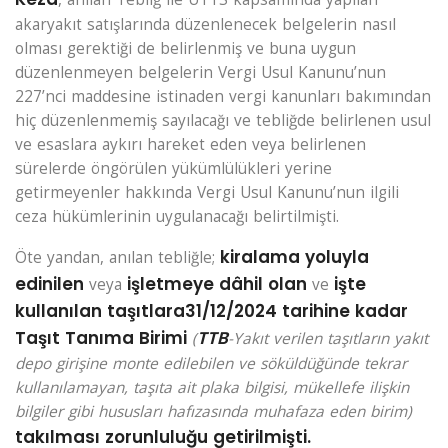
akaryakıt satışlarında düzenlenecek belgelerin nasıl
olması gerektiği de belirlenmiş ve buna uygun
düzenlenmeyen belgelerin Vergi Usul Kanunu’nun
227’nci maddesine istinaden vergi kanunları bakımından
hiç düzenlenmemiş sayılacağı ve tebliğde belirlenen usul
ve esaslara aykırı hareket eden veya belirlenen
sürelerde öngörülen yükümlülükleri yerine
getirmeyenler hakkında Vergi Usul Kanunu’nun ilgili
ceza hükümlerinin uygulanacağı belirtilmişti.
kiralama yoluyla
Öte yandan, anılan tebliğle;
edinilen
işletmeye dâhil olan
işte
veya
ve
kullanılan taşıtlara
31/12/2024 tarihine kadar
Taşıt Tanıma Birimi
TTB
(
-Yakıt verilen taşıtların yakıt
depo girişine monte edilebilen ve söküldüğünde tekrar
kullanılamayan, taşıta ait plaka bilgisi, mükellefe ilişkin
bilgiler gibi hususları hafızasında muhafaza eden birim)
takılması zorunluluğu getirilmişti.