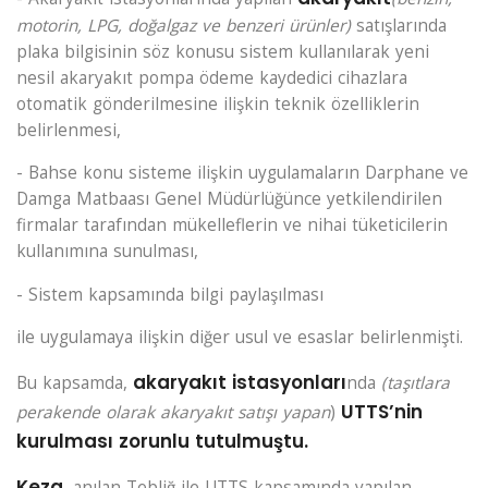
motorin, LPG, doğalgaz ve benzeri ürünler)
satışlarında
plaka bilgisinin söz konusu sistem kullanılarak yeni
nesil akaryakıt pompa ödeme kaydedici cihazlara
otomatik gönderilmesine ilişkin teknik özelliklerin
belirlenmesi,
- Bahse konu sisteme ilişkin uygulamaların Darphane ve
Damga Matbaası Genel Müdürlüğünce yetkilendirilen
firmalar tarafından mükelleflerin ve nihai tüketicilerin
kullanımına sunulması,
- Sistem kapsamında bilgi paylaşılması
ile uygulamaya ilişkin diğer usul ve esaslar belirlenmişti.
akaryakıt istasyonları
Bu kapsamda,
nda
(taşıtlara
UTTS’nin
perakende olarak akaryakıt satışı yapan
)
kurulması zorunlu tutulmuştu.
Keza
, anılan Tebliğ ile UTTS kapsamında yapılan