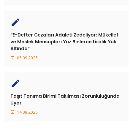
create
“E-Defter Cezaları Adaleti Zedeliyor: Mükellef
ve Meslek Mensupları Yüz Binlerce Liralık Yük
Altında”
05.09.2025
create
Taşıt Tanıma Birimi Takılması Zorunluluğunda
Uyar
14.08.2025