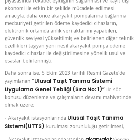
piyasasında rekabet eşitliğinin sağlanması ve kayıt dışı
ekonomi ile etkin bir şekilde mücadele edilmesi
amacıyla, daha önce akaryakıt pompalarına bağlanma
mecburiyeti getirilen ödeme kaydedici cihazların,
elektronik ortamda anlık veri aktarımı yapabilen,
güvenlik seviyesi yükseltilmiş ve belirlenen diğer teknik
özellikleri taşıyan yeni nesil akaryakıt pompa ödeme
kaydedici cihazlar ile değiştirilmesine yönelik usul ve
esaslar belirlenmişti.
Daha sonra ise, 5 Ekim 2023 tarihli Resmi Gazete’de
“Ulusal Taşıt Tanıma Sistemi
yayımlanan
Uygulama Genel Tebliği (Sıra No: 1)”
ile söz
konusu düzenleme ve çalışmaların devamı mahiyetinde
olmak üzere;
Ulusal Taşıt Tanıma
- Akaryakıt istasyonlarında
Sistemi
(UTTS)
kurulması zorunluluğu getirilmesi,
akaryakıt
- Akaryakıt istasyonlarında yapılan
(benzin,