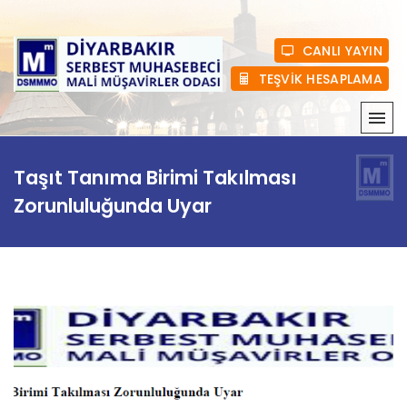
CANLI YAYIN
TEŞVİK HESAPLAMA
KURUMSAL
Taşıt Tanıma Birimi Takılması
MEVZUAT
Zorunluluğunda Uyar
HABERLER
ÜYELIK
E-BÜLTEN
BASINDA BIZ