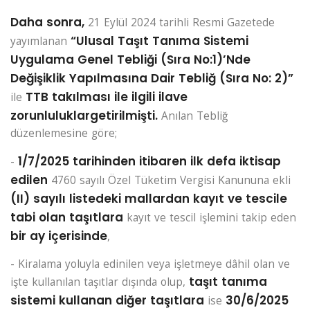
Daha sonra,
21 Eylül 2024 tarihli Resmi Gazetede
“Ulusal Taşıt Tanıma Sistemi
yayımlanan
Uygulama Genel Tebliği (Sıra No:1)’Nde
Değişiklik Yapılmasına Dair Tebliğ (Sıra No: 2)”
TTB takılması ile ilgili ilave
ile
zorunluluklar
getirilmişti.
Anılan Tebliğ
düzenlemesine göre;
1/7/2025 tarihinden itibaren ilk defa iktisap
-
edilen
4760 sayılı Özel Tüketim Vergisi Kanununa ekli
(II) sayılı listedeki mallardan kayıt ve tescile
tabi olan taşıtlara
kayıt ve tescil işlemini takip eden
bir ay içerisinde
,
- Kiralama yoluyla edinilen veya işletmeye dâhil olan ve
taşıt tanıma
işte kullanılan taşıtlar dışında olup,
sistemi kullanan diğer taşıtlara
30/6/2025
ise