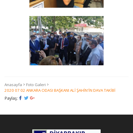
GALERI
İLETIŞIM
Anasayfa
Foto Galeri
2020 07 02 ANKARA ODASI BAŞKANI ALİ ŞAHİN'İN DAVA TAKİBİ
Paylaş: