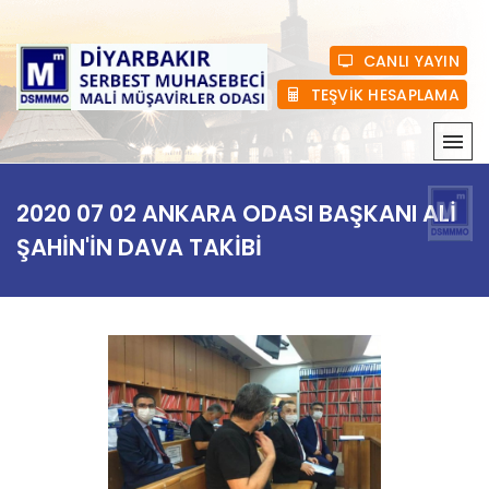
CANLI YAYIN
TEŞVİK HESAPLAMA
KURUMSAL
2020 07 02 ANKARA ODASI BAŞKANI ALİ
MEVZUAT
ŞAHİN'İN DAVA TAKİBİ
HABERLER
ÜYELIK
E-BÜLTEN
BASINDA BIZ