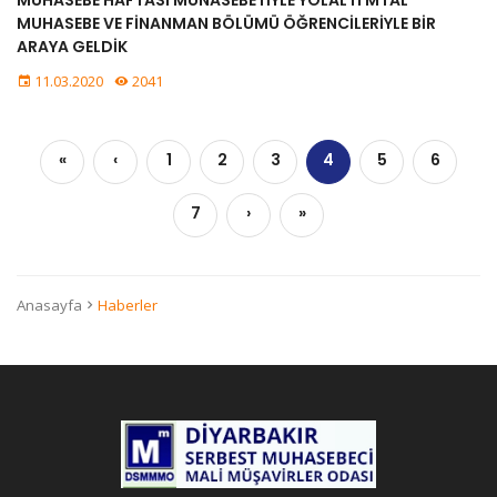
MUHASEBE VE FİNANMAN BÖLÜMÜ ÖĞRENCİLERİYLE BİR
ARAYA GELDİK
11.03.2020
2041
«
‹
1
2
3
4
5
6
7
›
»
Anasayfa
Haberler