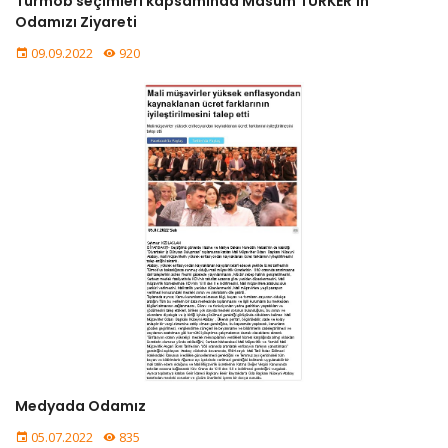
Türmob seçimleri kapsamında Masum TÜRKER'in
Odamızı Ziyareti
09.09.2022
920
Medyada Odamız
05.07.2022
835