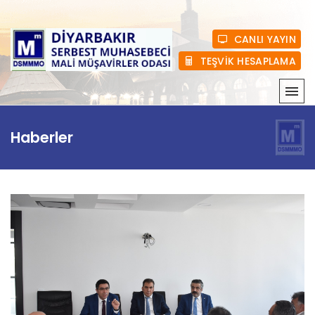
CANLI YAYIN
TEŞVİK HESAPLAMA
KURUMSAL
Haberler
MEVZUAT
HABERLER
ÜYELIK
E-BÜLTEN
BASINDA BIZ