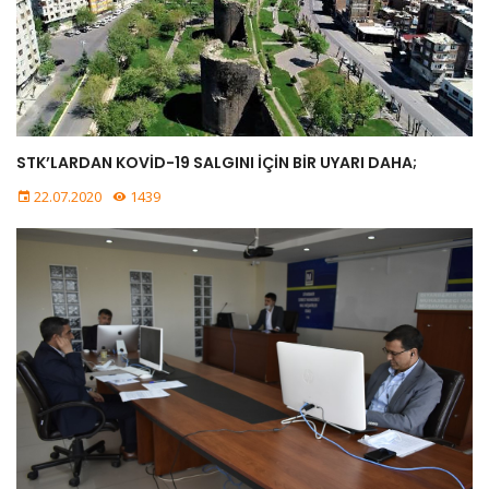
STK’LARDAN KOVİD-19 SALGINI İÇİN BİR UYARI DAHA;
22.07.2020
1439