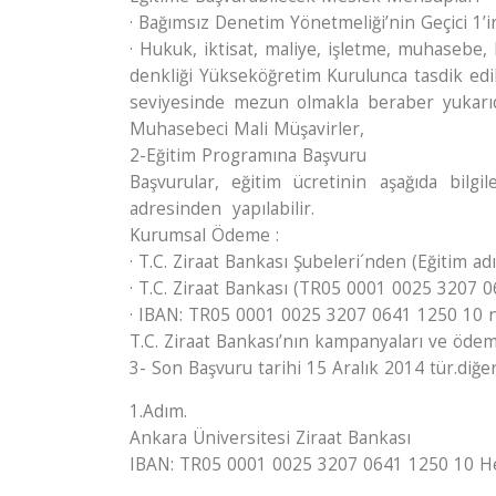
· Bağımsız Denetim Yönetmeliği’nin Geçici 1
· Hukuk, iktisat, maliye, işletme, muhasebe,
denkliği Yükseköğretim Kurulunca tasdik edi
seviyesinde mezun olmakla beraber yukarıda
Muhasebeci Mali Müşavirler,
2-Eğitim Programına Başvuru
Başvurular, eğitim ücretinin aşağıda bi
adresinden yapılabilir.
Kurumsal Ödeme :
· T.C. Ziraat Bankası Şubeleri´nden (Eğitim ad
· T.C. Ziraat Bankası (TR05 0001 0025 3207 0
· IBAN: TR05 0001 0025 3207 0641 1250 10 nu
T.C. Ziraat Bankası’nın kampanyaları ve ödeme
3- Son Başvuru tarihi 15 Aralık 2014 tür.diğe
1.Adım.
Ankara Üniversitesi Ziraat Bankası
IBAN: TR05 0001 0025 3207 0641 1250 10 He