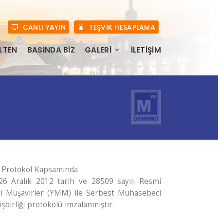
CANLI YAYIN
TEŞVİK HESAPLAMA
LTEN
BASINDA BIZ
GALERI
İLETIŞIM
n Protokol Kapsamında
6 Aralık 2012 tarih ve 28509 sayılı Resmi
li Müşavirler (YMM) ile Serbest Muhasebeci
şbirliği protokolü imzalanmıştır.