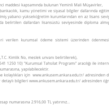
’inci maddesi kapsamında bulunan Yeminli Mali Müşavirler,
 bankacılık, kamu yönetimi ve siyasal bilgiler dallarında eği
lmiş yabancı yükseköğretim kurumlarından en az lisans seviy
 belirtilen dallardan lisansüstü seviyesinde diploma almış
lgileri verilen kurumsal ödeme sistemi üzerinden ödenm
ı,T.C. Kimlik No, meslek unvanı belirtilerek),
641 1250 10) "Kurumsal Tahsilat Programı" aracılığı ile inter
marasına, yapılabilecektir.
 kolaylıkları için www.ankusem.ankara.edu.tr/ adresinden detay
r detaylı bilgileri www.ankusem.ankara.edu.tr/ adresinden öğre
sap numarasına 2.916,00 TL yatırınız…