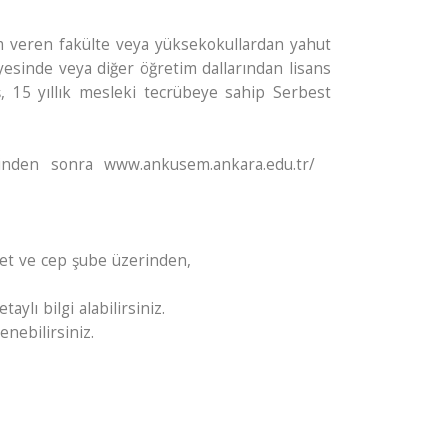
tim veren fakülte veya yüksekokullardan yahut
esinde veya diğer öğretim dallarından lisans
, 15 yıllık mesleki tecrübeye sahip Serbest
esinden sonra www.ankusem.ankara.edu.tr/
net ve cep şube üzerinden,
lı bilgi alabilirsiniz.
nebilirsiniz.