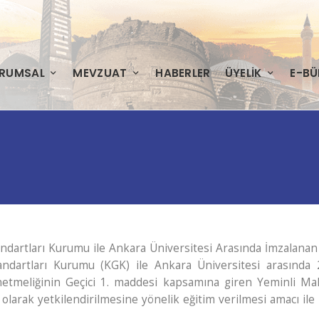
RUMSAL
MEVZUAT
HABERLER
ÜYELIK
E-BÜ
dartları Kurumu ile Ankara Üniversitesi Arasında İmzalana
artları Kurumu (KGK) ile Ankara Üniversitesi arasında 2
tmeliğinin Geçici 1. maddesi kapsamına giren Yeminli Ma
arak yetkilendirilmesine yönelik eğitim verilmesi amacı ile i