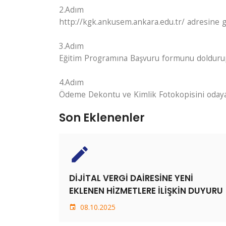
2.Adım
http://kgk.ankusem.ankara.edu.tr/ adresine g
3.Adım
Eğitim Programına Başvuru formunu doldurup
4.Adım
Ödeme Dekontu ve Kimlik Fotokopisini odaya 
Son Eklenenler
create
DİJİTAL VERGİ DAİRESİNE YENİ
EKLENEN HİZMETLERE İLİŞKİN DUYURU
08.10.2025