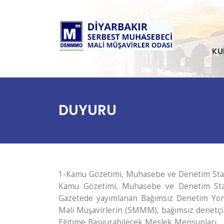
KU
DUYURU
1-Kamu Gözetimi, Muhasebe ve Denetim Stan
Kamu Gözetimi, Muhasebe ve Denetim Stand
Gazetede yayımlanan Bağımsız Denetim Yöne
Mali Müşavirlerin (SMMM), bağımsız denetçi ol
Eğitime Başvurabilecek Meslek Mensupları