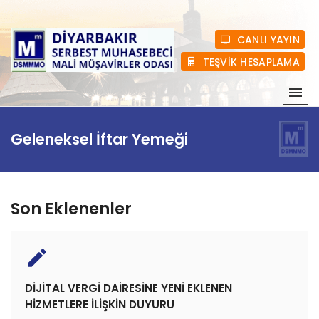
CANLI YAYIN
TEŞVİK HESAPLAMA
KURUMSAL
Geleneksel İftar Yemeği
MEVZUAT
HABERLER
Son Eklenenler
ÜYELIK
create
E-BÜLTEN
DİJİTAL VERGİ DAİRESİNE YENİ EKLENEN
BASINDA BIZ
HİZMETLERE İLİŞKİN DUYURU