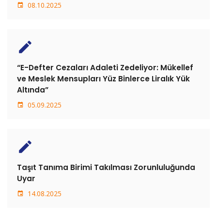
08.10.2025
GALERI
İLETIŞIM
create
“E-Defter Cezaları Adaleti Zedeliyor: Mükellef
ve Meslek Mensupları Yüz Binlerce Liralık Yük
Altında”
05.09.2025
create
Taşıt Tanıma Birimi Takılması Zorunluluğunda
Uyar
14.08.2025